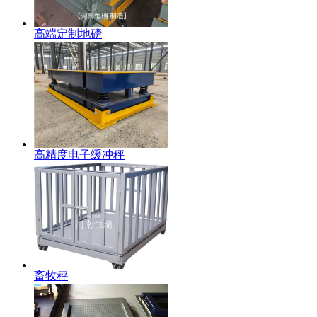
高端定制地磅
高精度电子缓冲秤
畜牧秤