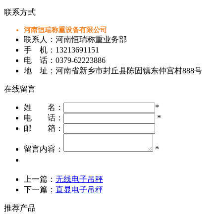
联系方式
河南恒瑞称重设备有限公司
联系人：河南恒瑞称重业务部
手 机：13213691151
电 话：0379-62223886
地 址：河南省新乡市封丘县陈固镇东仲宫村888号
在线留言
姓 名：
*
电 话：
*
邮 箱：
留言内容：
*
上一篇：
无线电子吊秤
下一篇：
直显电子吊秤
推荐产品