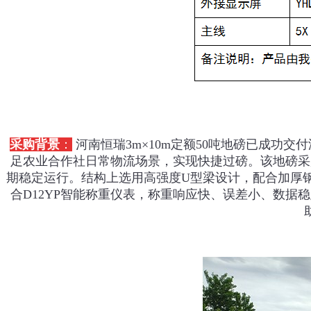
采购背景
：
河南恒瑞
3m×10m定额50吨地磅‌已成
足农业合作社日常物流场景，实现快捷过磅。该地磅采
期稳定运行。结构上选用高强度‌U型梁设计‌，配合加
厚
合‌
D12YP智能称重仪表
，称重响应快、误差小、数据稳