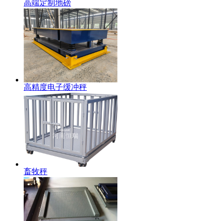
高端定制地磅
高精度电子缓冲秤
畜牧秤