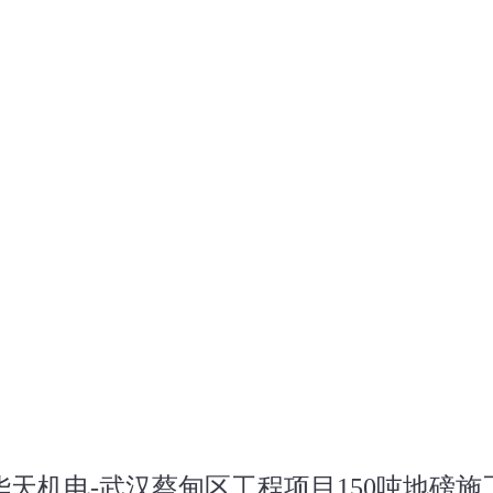
华天机电-武汉蔡甸区工程项目150吨地磅施