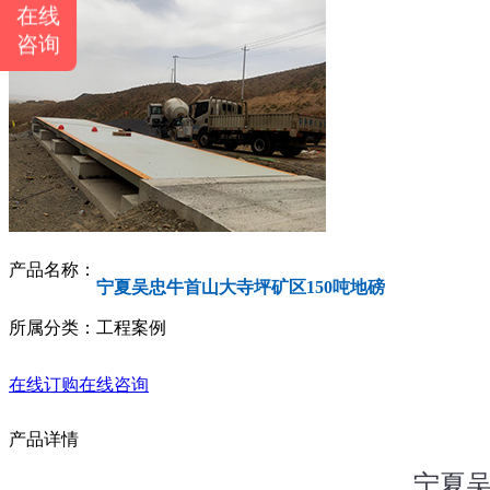
在线
咨询
产品名称：
宁夏吴忠牛首山大寺坪矿区150吨地磅
所属分类：工程案例
在线订购
在线咨询
产品详情
宁夏吴