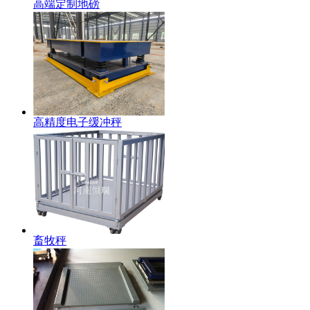
高端定制地磅
高精度电子缓冲秤
畜牧秤