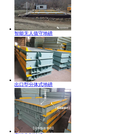
智能无人值守地磅
出口型分体式地磅