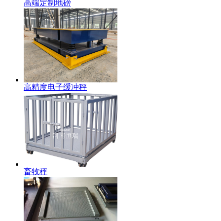
高端定制地磅
高精度电子缓冲秤
畜牧秤