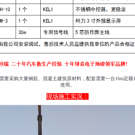
要采购大量钢筋、混凝土建筑原材料，配套需要一台16m定额
使用。
现场施工实况：