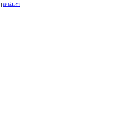
|
联系我们