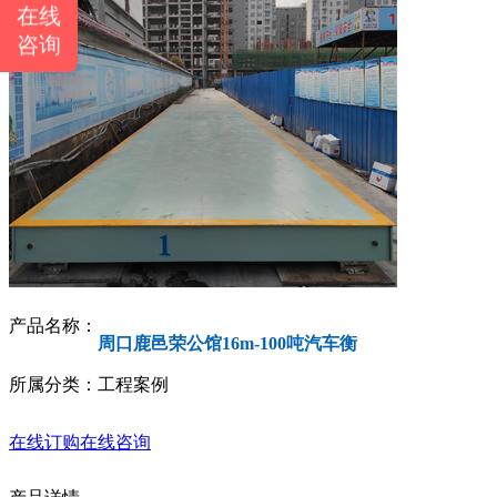
在线
咨询
产品名称：
周口鹿邑荣公馆16m-100吨汽车衡
所属分类：工程案例
在线订购
在线咨询