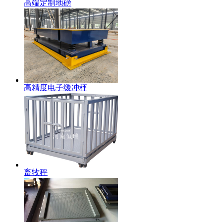
高端定制地磅
高精度电子缓冲秤
畜牧秤