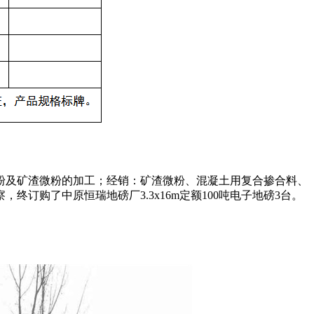
粉及矿渣微粉的加工；经销：矿渣微粉、混凝土用复合掺合料、
购了中原恒瑞地磅厂3.3x16m定额100吨电子地磅3台。