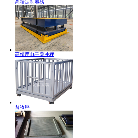
高端定制地磅
高精度电子缓冲秤
畜牧秤