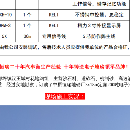
郎坪镇汉王城村花地沟组，
主营
沙石料、道砟石、机制砂、高速
，经过实地勘察，订购了中原恒瑞地磅厂3x18m定额200吨电
现场施工实况：