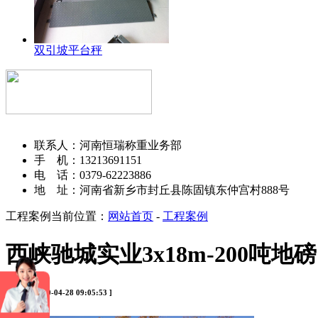
双引坡平台秤
河南恒瑞称重设备有限公司
联系人：河南恒瑞称重业务部
手 机：13213691151
电 话：0379-62223886
地 址：河南省新乡市封丘县陈固镇东仲宫村888号
工程案例
当前位置：
网站首页
-
工程案例
西峡驰城实业3x18m-200吨地磅
[ 时间：2020-04-28 09:05:53 ]