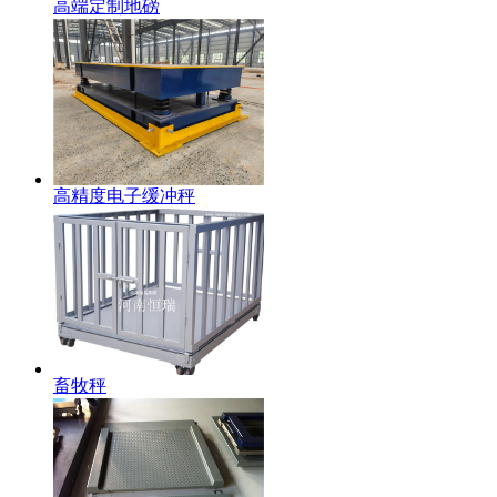
高端定制地磅
高精度电子缓冲秤
畜牧秤