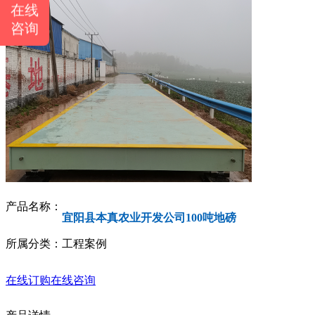
在线
咨询
产品名称：
宜阳县本真农业开发公司100吨地磅
所属分类：工程案例
在线订购
在线咨询