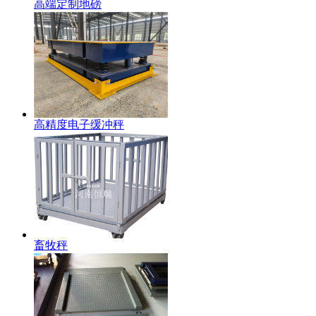
高端定制地磅
高精度电子缓冲秤
畜牧秤