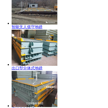
智能无人值守地磅
出口型分体式地磅