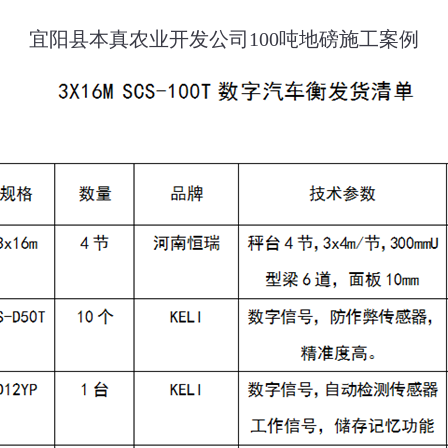
宜阳县本真农业开发公司100吨地磅施工案例