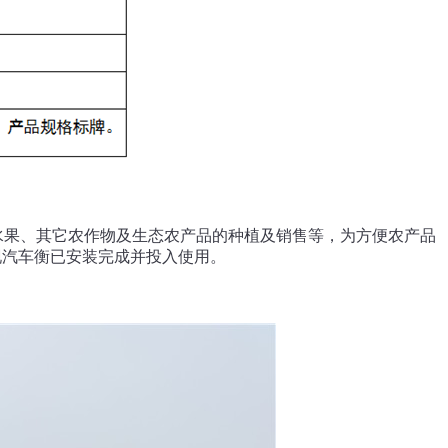
水果、其它农作物及生态农产品的种植及销售等，为方便农产品
，现汽车衡已安装完成并投入使用。