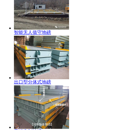
智能无人值守地磅
出口型分体式地磅