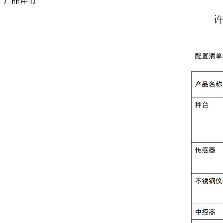
产品详情
许