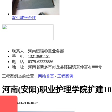
双引坡平台秤
河南恒瑞称重设备有限公司
联系人：河南恒瑞称重业务部
手 机：13213691151
电 话：0379-62223886
地 址：河南省新乡市封丘县陈固镇东仲宫村888号
工程案例
当前位置：
网站首页
-
工程案例
河南(安阳)职业护理学院扩建10
[ 时间：2023-03-29 16:18:57 ]