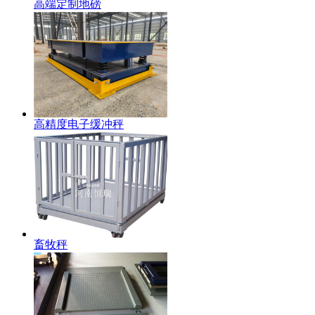
高端定制地磅
高精度电子缓冲秤
畜牧秤