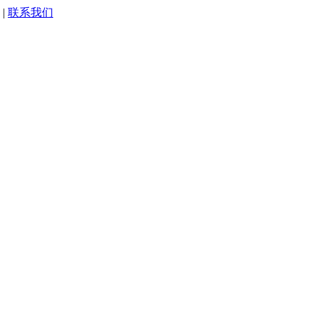
|
联系我们