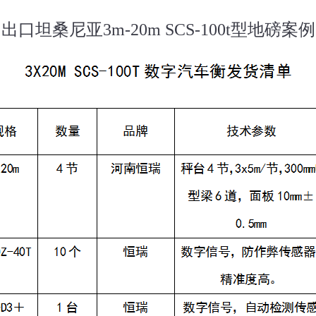
出口坦桑尼亚3m-20m SCS-100t型地磅案例