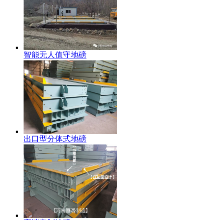
智能无人值守地磅
出口型分体式地磅