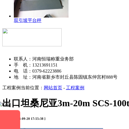
双引坡平台秤
河南恒瑞称重设备有限公司
联系人：河南恒瑞称重业务部
手 机：13213691151
电 话：0379-62223886
地 址：河南省新乡市封丘县陈固镇东仲宫村888号
工程案例
当前位置：
网站首页
-
工程案例
出口坦桑尼亚3m-20m SCS-10
[ 时间：2023-09-20 17:55:38 ]