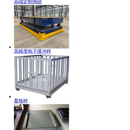
高端定制地磅
高精度电子缓冲秤
畜牧秤