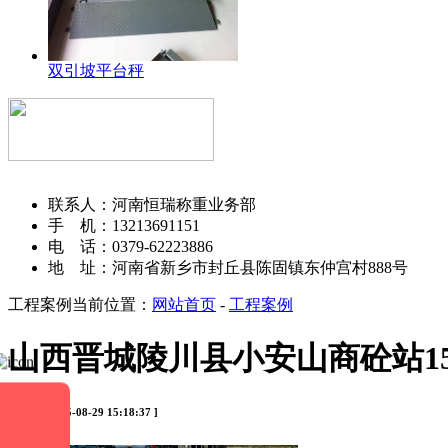
双引坡平台秤
河南恒瑞称重设备有限公司
联系人：河南恒瑞称重业务部
手 机：13213691151
电 话：0379-62223886
地 址：河南省新乡市封丘县陈固镇东仲宫村888号
工程案例
当前位置：
网站首页
-
工程案例
山西晋城陵川县小安山商砼站1
[ 时间：2025-08-29 15:18:37 ]