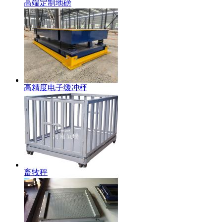
高端定制地磅
高精度电子缓冲秤
畜牧秤