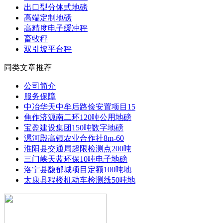
出口型分体式地磅
高端定制地磅
高精度电子缓冲秤
畜牧秤
双引坡平台秤
同类文章推荐
公司简介
服务保障
中冶华天中牟后路俭安置项目15
焦作济源南二环120吨公用地磅
宝盈建设集团150吨数字地磅
漯河殿高镇农业合作社8m-60
淮阳县交通局超限检测点200吨
三门峡天蓝环保10吨电子地磅
洛宁县馥郁城项目定额100吨地
太康县程楼机动车检测线50吨地