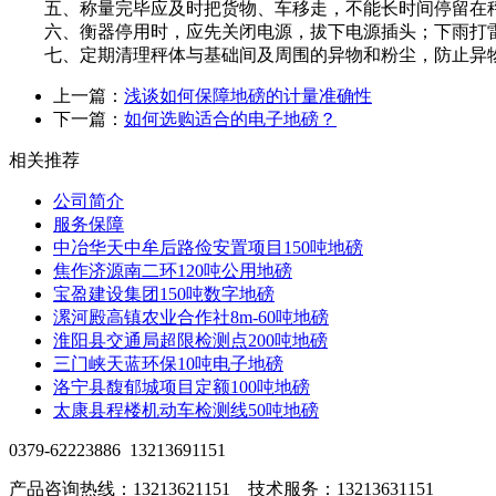
五、称量完毕应及时把货物、车移走，不能长时间停留在
六、衡器停用时，应先关闭电源，拔下电源插头；下雨打
七、定期清理秤体与基础间及周围的异物和粉尘，防止异物
上一篇：
浅谈如何保障地磅的计量准确性
下一篇：
如何选购适合的电子地磅？
相关推荐
公司简介
服务保障
中冶华天中牟后路俭安置项目150吨地磅
焦作济源南二环120吨公用地磅
宝盈建设集团150吨数字地磅
漯河殿高镇农业合作社8m-60吨地磅
淮阳县交通局超限检测点200吨地磅
三门峡天蓝环保10吨电子地磅
洛宁县馥郁城项目定额100吨地磅
太康县程楼机动车检测线50吨地磅
0379-62223886 13213691151
产品咨询热线：13213621151 技术服务：13213631151