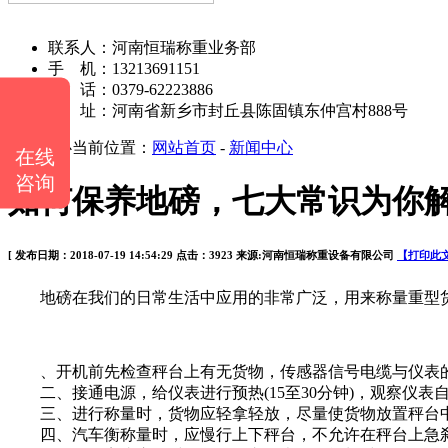
河南恒瑞称重设备有限公司
联系人：河南恒瑞称重业务部
手 机：13213691151
电 话：0379-62223886
地 址：河南省新乡市封丘县陈固镇东仲宫村888号
新闻中心
当前位置：
网站首页
-
新闻中心
在线
咨询
如何保养地磅，七大常识为你
[ 发布日期：2018-07-19 14:54:29 点击：3923 来源:河南恒瑞称重设备有限公司
【打印此
地磅在我们的日常生活中应用的非常广泛，用来称量重型货物
、开机前先检查秤台上有无货物，传感器信号电缆与仪表
二、接通电源，给仪表进行预热(15至30分钟)，观察仪
三、进行称量时，货物应轻拿轻放，尽量使货物放置秤台
四、汽车衡称量时，应慢行上下秤台，不允许在秤台上