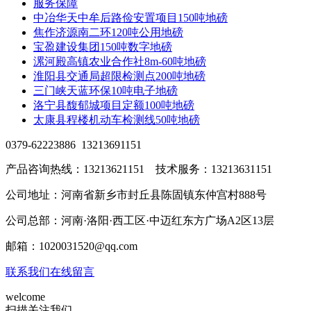
服务保障
中冶华天中牟后路俭安置项目150吨地磅
焦作济源南二环120吨公用地磅
宝盈建设集团150吨数字地磅
漯河殿高镇农业合作社8m-60吨地磅
淮阳县交通局超限检测点200吨地磅
三门峡天蓝环保10吨电子地磅
洛宁县馥郁城项目定额100吨地磅
太康县程楼机动车检测线50吨地磅
0379-62223886 13213691151
产品咨询热线：13213621151 技术服务：13213631151
公司地址：河南省新乡市封丘县陈固镇东仲宫村888号
公司总部：河南·洛阳·西工区·中迈红东方广场A2区13层
邮箱：1020031520@qq.com
联系我们
在线留言
welcome
扫描关注我们