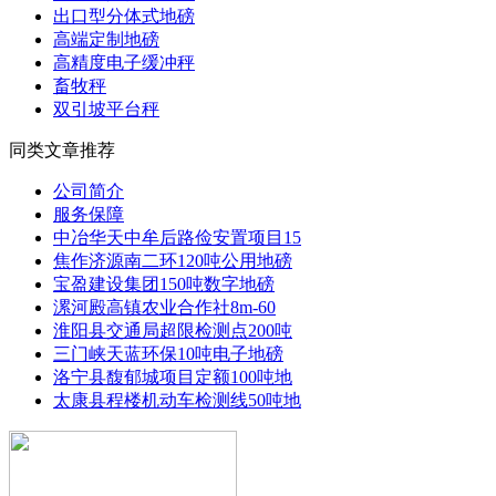
出口型分体式地磅
高端定制地磅
高精度电子缓冲秤
畜牧秤
双引坡平台秤
同类文章推荐
公司简介
服务保障
中冶华天中牟后路俭安置项目15
焦作济源南二环120吨公用地磅
宝盈建设集团150吨数字地磅
漯河殿高镇农业合作社8m-60
淮阳县交通局超限检测点200吨
三门峡天蓝环保10吨电子地磅
洛宁县馥郁城项目定额100吨地
太康县程楼机动车检测线50吨地