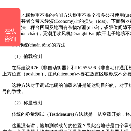
电子地磅称重不准的检测方法称重不准？很多公司使用(use)电子地
展，更有甚者会带来经济(Economy)上的损失（loss)。
题解决方法：秤台四周及地面有杂物堵塞(dǔ sè)，或限
在线
否受潮(shòu cháo)，受潮用吹风机(Draught Fan)
咨询
1．传统(chuán tǒng)的方法
（1）偏载检测
在际建议R76《非自动衡器》和JJG555-96《非自动秤
上方位置（position )，注意(attention)不要在放
这种方法对于调试地磅的偏载来讲是能达到目的的。对于机械（mach
号的致性。
（2）称量检测
传统的称量测试（TestMeasure)方法就是：从空载开始，逐步
这里没有讲，施加测试载荷的位置？果此台地磅是由个承载