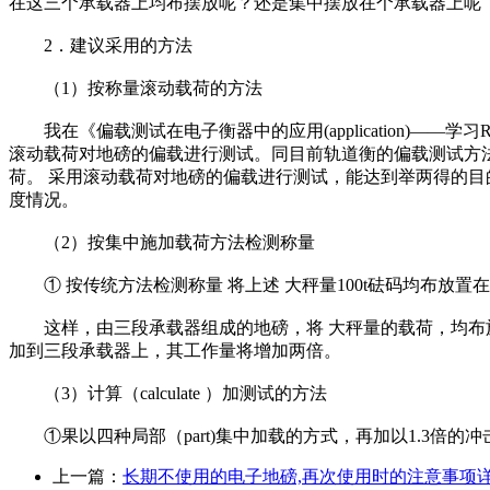
在这三个承载器上均布摆放呢？还是集中摆放在个承载器上呢
2．建议采用的方法
（1）按称量滚动载荷的方法
我在《偏载测试在电子衡器中的应用(application)——学
滚动载荷对地磅的偏载进行测试。同目前轨道衡的偏载测试方法样。
荷。 采用滚动载荷对地磅的偏载进行测试，能达到举两得的
度情况。
（2）按集中施加载荷方法检测称量
① 按传统方法检测称量 将上述 大秤量100t砝码均布放置在18m长
这样，由三段承载器组成的地磅，将 大秤量的载荷，均布施加到
加到三段承载器上，其工作量将增加两倍。
（3）计算（calculate ）加测试的方法
①果以四种局部（part)集中加载的方式，再加以1.3倍的
上一篇：
长期不使用的电子地磅,再次使用时的注意事项