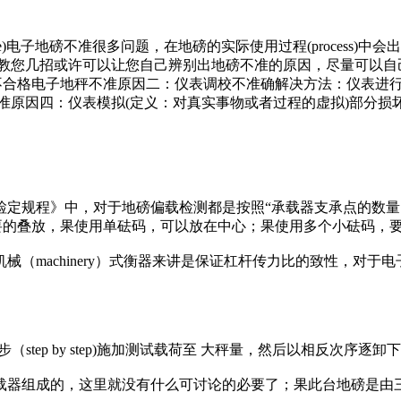
磅不准很多问题，在地磅的实际使用过程(process)中会出现称重不
下面衡器教您几招或许可以让您自己辨别出地磅不准的原因，尽量可以自己
位间隙不合格电子地秤不准原因二：仪表调校不准确解决方法：仪表
吹干电子地磅不准原因四：仪表模拟(定义：对真实事物或者过程的虚拟)部
通用检定规程》中，对于地磅偏载检测都是按照“承载器支承点的
置区域形成不必要的叠放，果使用单砝码，可以放在中心；果使用多个小砝
inery）式衡器来讲是保证杠杆传力比的致性，对于电子式衡器来讲是保
（step by step)施加测试载荷至 大秤量，然后以相反次序逐
器组成的，这里就没有什么可讨论的必要了；果此台地磅是由三