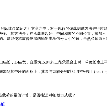
习R76际建议笔记之》文章之中，对于现行的偏载测试方法进行质疑（解
 其方法是：在承载器起始、中间和末的不同位置，施加不大于0.8倍
目的。是能使称重传感器的输出电压信号大小的致，虽然必须两只
，3.4m宽，自重为15.84t的三段承重台上时，单位长度上平均载荷q
其中段的面积上，其果与两轴分别以32t集中作用（role）
冲击载荷的量值计算，是否接近 种加载方式呢？
详解