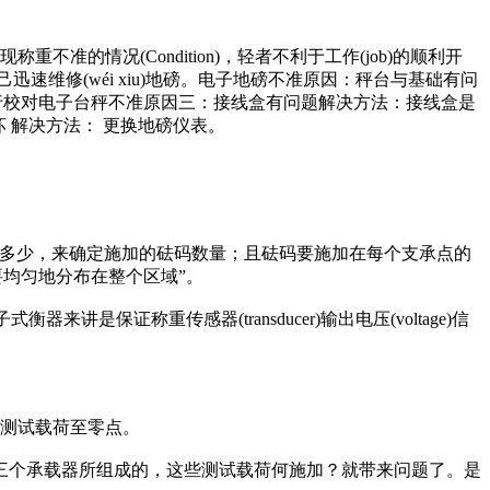
准的情况(Condition)，轻者不利于工作(job)的顺利开
迅速维修(wéi xiu)地磅。电子地磅不准原因：秤台与基础有问
进行校对电子台秤不准原因三：接线盒有问题解决方法：接线盒是
分损坏 解决方法： 更换地磅仪表。
数量多少，来确定施加的砝码数量；且砝码要施加在每个支承点的
码，要均匀地分布在整个区域”。
证称重传感器(transducer)输出电压(voltage)信
卸下测试载荷至零点。
个承载器所组成的，这些测试载荷何施加？就带来问题了。是