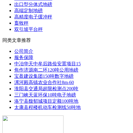
出口型分体式地磅
高端定制地磅
高精度电子缓冲秤
畜牧秤
双引坡平台秤
同类文章推荐
公司简介
服务保障
中冶华天中牟后路俭安置项目15
焦作济源南二环120吨公用地磅
宝盈建设集团150吨数字地磅
漯河殿高镇农业合作社8m-60
淮阳县交通局超限检测点200吨
三门峡天蓝环保10吨电子地磅
洛宁县馥郁城项目定额100吨地
太康县程楼机动车检测线50吨地