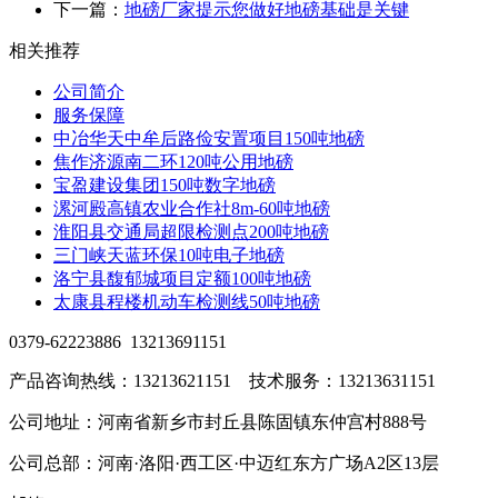
下一篇：
地磅厂家提示您做好地磅基础是关键
相关推荐
公司简介
服务保障
中冶华天中牟后路俭安置项目150吨地磅
焦作济源南二环120吨公用地磅
宝盈建设集团150吨数字地磅
漯河殿高镇农业合作社8m-60吨地磅
淮阳县交通局超限检测点200吨地磅
三门峡天蓝环保10吨电子地磅
洛宁县馥郁城项目定额100吨地磅
太康县程楼机动车检测线50吨地磅
0379-62223886 13213691151
产品咨询热线：13213621151 技术服务：13213631151
公司地址：河南省新乡市封丘县陈固镇东仲宫村888号
公司总部：河南·洛阳·西工区·中迈红东方广场A2区13层