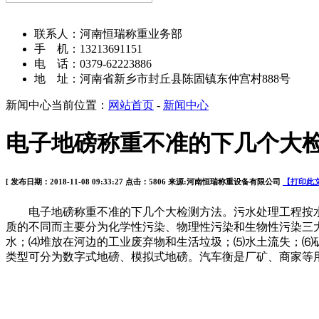
河南恒瑞称重设备有限公司
联系人：河南恒瑞称重业务部
手 机：13213691151
电 话：0379-62223886
地 址：河南省新乡市封丘县陈固镇东仲宫村888号
新闻中心
当前位置：
网站首页
-
新闻中心
电子地磅称重不准的下几个大
[ 发布日期：2018-11-08 09:33:27 点击：5806 来源:河南恒瑞称重设备有限公司
【打印此
电子地磅称重不准的下几个大检测方法。污水处理工程按水
质的不同而主要分为化学性污染、物理性污染和生物性污染三
水；⑷堆放在河边的工业废弃物和生活垃圾；⑸水土流失；⑹
类型可分为数字式地磅、模拟式地磅。汽车衡是厂矿、商家等用于大