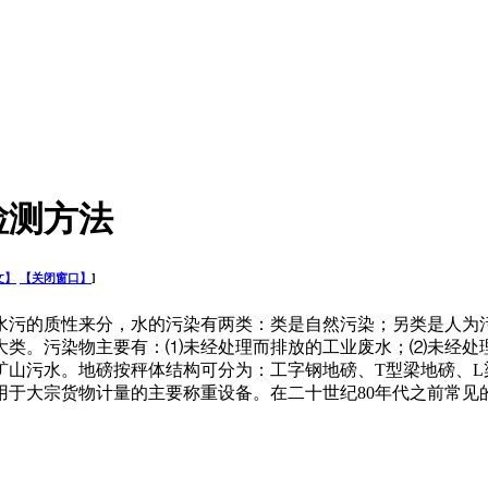
检测方法
文】
【关闭窗口】
]
污的质性来分，水的污染有两类：类是自然污染；另类是人为污
大类。污染物主要有：⑴未经处理而排放的工业废水；⑵未经处
矿山污水。地磅按秤体结构可分为：工字钢地磅、T型梁地磅、L
宗货物计量的主要称重设备。在二十世纪80年代之前常见的汽车衡