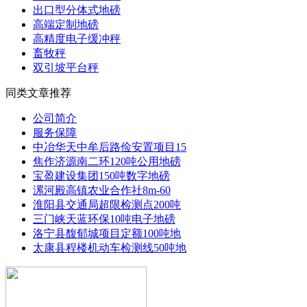
出口型分体式地磅
高端定制地磅
高精度电子缓冲秤
畜牧秤
双引坡平台秤
同类文章推荐
公司简介
服务保障
中冶华天中牟后路俭安置项目15
焦作济源南二环120吨公用地磅
宝盈建设集团150吨数字地磅
漯河殿高镇农业合作社8m-60
淮阳县交通局超限检测点200吨
三门峡天蓝环保10吨电子地磅
洛宁县馥郁城项目定额100吨地
太康县程楼机动车检测线50吨地