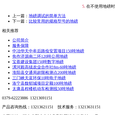
5.
在不使用地磅时
上一篇：
地磅调试的简单方法
下一篇：
比较常用的规格型号的地磅
相关推荐
公司简介
服务保障
中冶华天中牟后路俭安置项目150吨地磅
焦作济源南二环120吨公用地磅
宝盈建设集团150吨数字地磅
漯河殿高镇农业合作社8m-60吨地磅
淮阳县交通局超限检测点200吨地磅
三门峡天蓝环保10吨电子地磅
洛宁县馥郁城项目定额100吨地磅
太康县程楼机动车检测线50吨地磅
0379-62223886 13213691151
产品咨询热线：13213621151 技术服务：13213631151