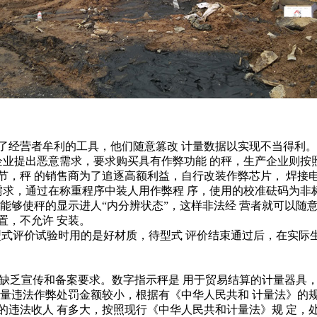
经营者牟利的工具，他们随意篡改 计量数据以实现不当得利。
业提出恶意需求，要求购买具有作弊功能 的秤，生产企业则按照
节，秤 的销售商为了追逐高额利益，自行改装作弊芯片， 焊接
求，通过在称重程序中装人用作弊程 序，使用的校准砝码为非标
 能够使秤的显示进人“内分辨状态”，这样非法经 营者就可以随
置，不允许 安装。
式评价试验时用的是好材质，待型式 评价结束通过后，在实际
缺乏宣传和备案要求。数字指示秤是 用于贸易结算的计量器具，
 量违法作弊处罚金额较小，根据有《中华人民共和 计量法》的
违法收人 有多大，按照现行《中华人民共和计量法》规 定，处