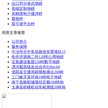
出口型分体式地磅
高端定制地磅
高精度电子缓冲秤
畜牧秤
双引坡平台秤
同类文章推荐
公司简介
服务保障
中冶华天中牟后路俭安置项目15
焦作济源南二环120吨公用地磅
宝盈建设集团150吨数字地磅
漯河殿高镇农业合作社8m-60
淮阳县交通局超限检测点200吨
三门峡天蓝环保10吨电子地磅
洛宁县馥郁城项目定额100吨地
太康县程楼机动车检测线50吨地