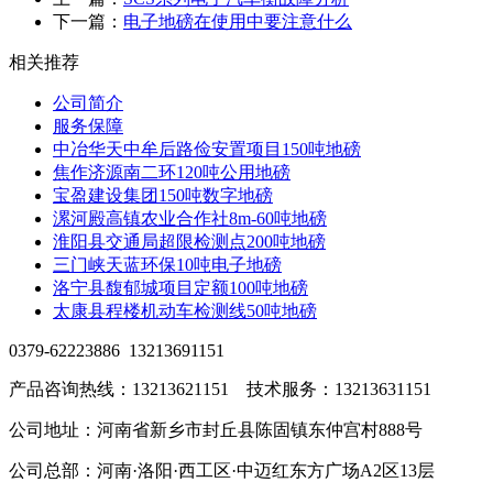
下一篇：
电子地磅在使用中要注意什么
相关推荐
公司简介
服务保障
中冶华天中牟后路俭安置项目150吨地磅
焦作济源南二环120吨公用地磅
宝盈建设集团150吨数字地磅
漯河殿高镇农业合作社8m-60吨地磅
淮阳县交通局超限检测点200吨地磅
三门峡天蓝环保10吨电子地磅
洛宁县馥郁城项目定额100吨地磅
太康县程楼机动车检测线50吨地磅
0379-62223886 13213691151
产品咨询热线：13213621151 技术服务：13213631151
公司地址：河南省新乡市封丘县陈固镇东仲宫村888号
公司总部：河南·洛阳·西工区·中迈红东方广场A2区13层