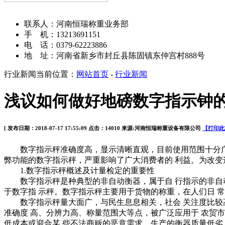
河南恒瑞称重设备有限公司
联系人：河南恒瑞称重业务部
手 机：13213691151
电 话：0379-62223886
地 址：河南省新乡市封丘县陈固镇东仲宫村888号
行业新闻
当前位置：
网站首页
-
行业新闻
浅议如何做好地磅数字指示钟
[ 发布日期：2018-07-17 17:55:09 点击：14010 来源:河南恒瑞称重设备有限公司
【打印此
数字指示秤准确度高，显示清晰直观，目前使用范围十分广泛
弊功能的数字指示秤，严重影响了广大消费者的 利益。为改
1.数字指示秤概述及计量检定的重要性
数字指示秤是种典型的非自动衡器，属于自 行指示的非自动
于数字指 示秤。数字指示秤主要用于货物的称重，在人们日 
数字指示秤量大面广，与民生息息相关，社会 关注度比较高
准确度 高、分辨力高、称量范围大等点，被广泛应用于 农贸
低成本或迎合某 些不法商贩的恶意需求，生产的衡器质量低劣