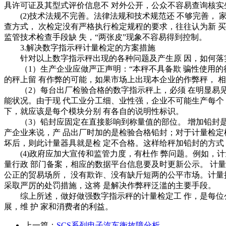
具许可证及其型式评价信息不 对外公开，公众不容易查询核实
(2)技术法规不完善。法律法规和技术规范还 不够完善， 
查方式， 次检定没有严格执行检定规程的要求，往往认为新 
监管技术检查手段缺 失，“两张皮”现象不容易得到控制。
3.解决数字指示秤计量检定的方案措施
针对以上数字指示秤出现的各种问题及产生原 因，如何落实
（1）生产企业应做严正声明：“本秤不具备欺 骗性使用的征
的秤上留 有作弊的可能，如果市场上出现本企业的作弊秤， 
（2）每台出厂检验合格的数字指示秤上，必须 在明显易见
能状况。由于现 代工业分工细、业性强，企业不可能生产每个
下，就应该是每个模块分别 有各自的说明性标识。
（3）铅封应固定在直接影响到称量值的部位。 增加铅封是
产企业来说，产 品出厂时加的是检验合格铅封；对于计量检定
坏后，则此计量器具就是检 定不合格。这样给秤加铅封的方式
(4)政府应加大宣传和监管力度，有杜作 弊问题。例如，计
量行政 部门备案，相应的数据平台信息要及时更新公示。 计
公正的贸易场所， 没有欺诈、没有缺斤短两的公平市场。计量
采取严厉的处罚措施，这将 是解决作弊秤泛滥的主要手段。
综上所述，做好做强数字指示秤的计量检定工 作，是每位公
展，维 护 家和消费者的利益。
上一篇：
SCS系列电子汽车衡故障分析