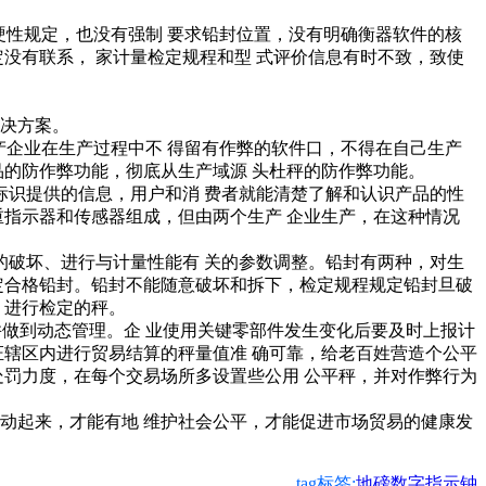
硬性规定，也没有强制 要求铅封位置，没有明确衡器软件的核
没有联系， 家计量检定规程和型 式评价信息有时不致，致使
决方案。
产企业在生产过程中不 得留有作弊的软件口，不得在自己生产
品的防作弊功能，彻底从生产域源 头杜秤的防作弊功能。
识提供的信息，用户和消 费者就能清楚了解和认识产品的性
重指示器和传感器组成，但由两个生产 企业生产，在这种情况
破坏、进行与计量性能有 关的参数调整。铅封有两种，对生
定合格铅封。铅封不能随意破坏和拆下，检定规程规定铅封旦破
 进行检定的秤。
并做到动态管理。企 业使用关键零部件发生变化后要及时上报计
证辖区内进行贸易结算的秤量值准 确可靠，给老百姓营造个公平
处罚力度，在每个交易场所多设置些公用 公平秤，并对作弊行为
动起来，才能有地 维护社会公平，才能促进市场贸易的健康发
tag标签:
地磅数字指示钟