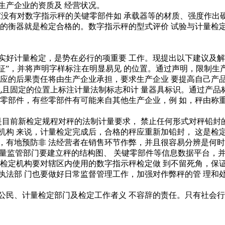
生产企业的资质及 经营状况。
家没有对数字指示秤的关键零部件如 承载器等的材质、强度作出
买的衡器就是检定合格的。数字指示秤的型式评价 试验与计量检定
好计量检定，是势在必行的项重要 工作。现提出以下建议及解
”，并将声明字样标注在明显易见 的位置。通过声明，限制生
相应的后果责任将由生产企业承担，要求生产企业 要提高自己产
且固定的位置上标注计量法制标志和计 量器具标识。通过产品标
 零部件，有些零部件有可能来自其他生产企业，例 如，秤由称
目前新检定规程对秤的法制计量要求， 禁止任何形式对秤铅封的
机构 来说，计量检定完成后，合格的秤应重新加铅封， 这是检
，有地预防非 法经营者在销售环节作弊，并且很容易分辨是何时
量监管部门要建立秤的结构图、 关键零部件等信息数据平台，
量检定机构要对辖区内使用的数字指示秤检定做 到不留死角，保
执法部 门也要做好日常监督管理工作，加强对作弊秤的管 理和
民、计量检定部门及检定工作者义 不容辞的责任。只有社会行