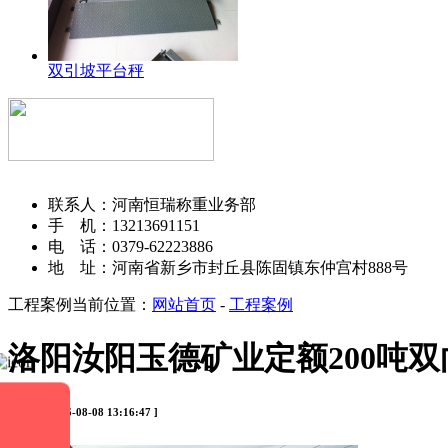
双引坡平台秤
河南恒瑞称重设备有限公司
联系人：河南恒瑞称重业务部
手 机：13213691151
电 话：0379-62223886
地 址：河南省新乡市封丘县陈固镇东仲宫村888号
工程案例
当前位置：
网站首页
-
工程案例
洛阳汝阳玉德矿业定额200吨
[ 时间：2026-08-08 13:16:47 ]