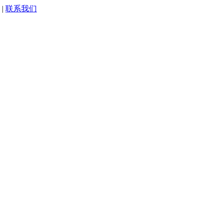
|
联系我们