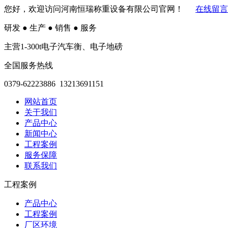
您好，欢迎访问河南恒瑞称重设备有限公司官网！
在线留言
研发
●
生产
●
销售
●
服务
主营1-300t电子汽车衡、电子地磅
全国服务热线
0379-62223886 13213691151
网站首页
关于我们
产品中心
新闻中心
工程案例
服务保障
联系我们
工程案例
产品中心
工程案例
厂区环境