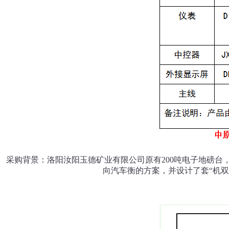
采购背景：洛阳汝阳玉德矿业有限公司原有200吨电子地磅
向汽车衡的方案，并设计了套“
机双