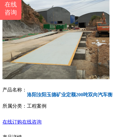
在线
咨询
产品名称：
洛阳汝阳玉德矿业定额200吨双向汽车衡
所属分类：工程案例
在线订购
在线咨询