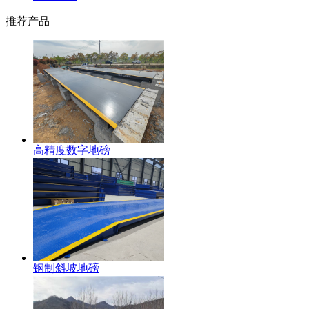
推荐产品
高精度数字地磅
钢制斜坡地磅