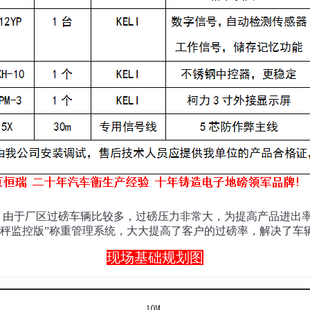
台，由于厂区过磅车辆比较多，过磅压力非常大，为提高产品进出
秤监控版”称重管理系统，大大提高了客户的过磅率，解决了车
现场基础规划图